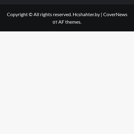
Copyright © All rights reserved. Hcshahter.by
|
CoverNews
от AF themes.