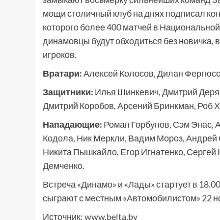
мощи столичный клуб на днях подписал кон
которого более 400 матчей в Национальной
динамовцы будут обходиться без новичка, в
игроков.
Вратари:
Алексей Колосов, Дилан Фергюсо
Защитники:
Илья Шинкевич, Дмитрий Деряб
Дмитрий Коробов, Арсений Бринкман, Роб 
Нападающие:
Роман Горбунов, Сэм Энас, 
Кодола, Ник Меркли, Вадим Мороз, Андрей
Никита Пышкайло, Егор Игнатенко, Сергей 
Демченко.
Встреча «Динамо» и «Лады» стартует в 18.00
сыграют с местным «Автомобилистом» 22 н
Источник:
www.belta.by