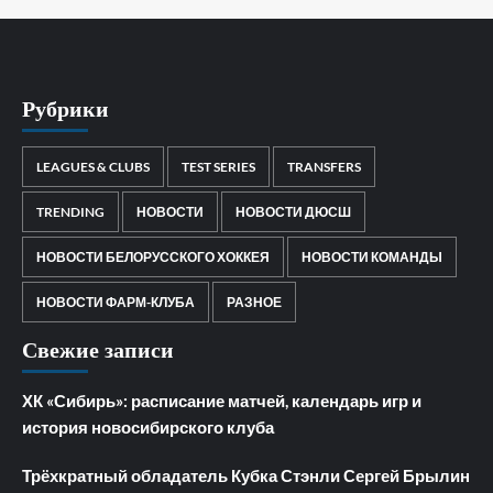
Рубрики
LEAGUES & CLUBS
TEST SERIES
TRANSFERS
TRENDING
НОВОСТИ
НОВОСТИ ДЮСШ
НОВОСТИ БЕЛОРУССКОГО ХОККЕЯ
НОВОСТИ КОМАНДЫ
НОВОСТИ ФАРМ-КЛУБА
РАЗНОЕ
Свежие записи
ХК «Сибирь»: расписание матчей, календарь игр и
история новосибирского клуба
Трёхкратный обладатель Кубка Стэнли Сергей Брылин