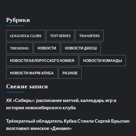
Рубрики
LEAGUES & CLUBS
TEST SERIES
TRANSFERS
TRENDING
НОВОСТИ
НОВОСТИ ДЮСШ
НОВОСТИ БЕЛОРУССКОГО ХОККЕЯ
НОВОСТИ КОМАНДЫ
НОВОСТИ ФАРМ-КЛУБА
РАЗНОЕ
Свежие записи
ХК «Сибирь»: расписание матчей, календарь игр и
история новосибирского клуба
Трёхкратный обладатель Кубка Стэнли Сергей Брылин
возглавил минское «Динамо»