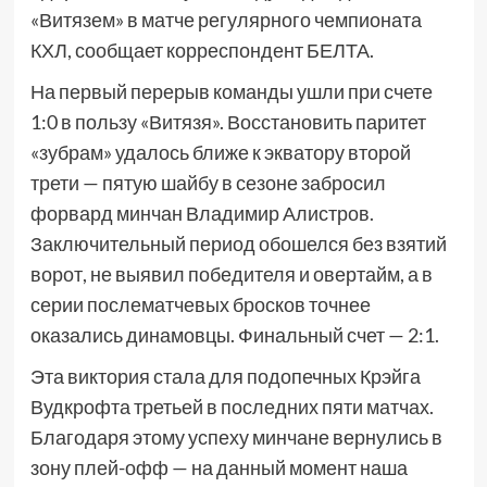
«Витязем» в матче регулярного чемпионата
КХЛ, сообщает корреспондент БЕЛТА.
На первый перерыв команды ушли при счете
1:0 в пользу «Витязя». Восстановить паритет
«зубрам» удалось ближе к экватору второй
трети — пятую шайбу в сезоне забросил
форвард минчан Владимир Алистров.
Заключительный период обошелся без взятий
ворот, не выявил победителя и овертайм, а в
серии послематчевых бросков точнее
оказались динамовцы. Финальный счет — 2:1.
Эта виктория стала для подопечных Крэйга
Вудкрофта третьей в последних пяти матчах.
Благодаря этому успеху минчане вернулись в
зону плей-офф — на данный момент наша