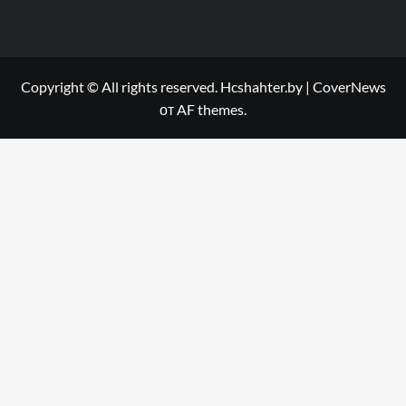
Copyright © All rights reserved. Hcshahter.by
|
CoverNews
от AF themes.