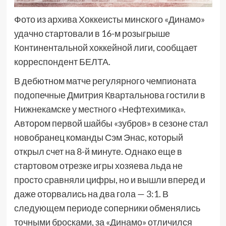
Фото из архива Хоккеисты минского «Динамо»
удачно стартовали в 16-м розыгрыше
Континентальной хоккейной лиги, сообщает
корреспондент БЕЛТА.
В дебютном матче регулярного чемпионата
подопечные Дмитрия Квартальнова гостили в
Нижнекамске у местного «Нефтехимика».
Автором первой шайбы «зубров» в сезоне стал
новобранец команды Сэм Энас, который
открыл счет на 8-й минуте. Однако еще в
стартовом отрезке игры хозяева льда не
просто сравняли цифры, но и вышли вперед и
даже оторвались на два гола — 3:1. В
следующем периоде соперники обменялись
точными бросками, за «Динамо» отличился