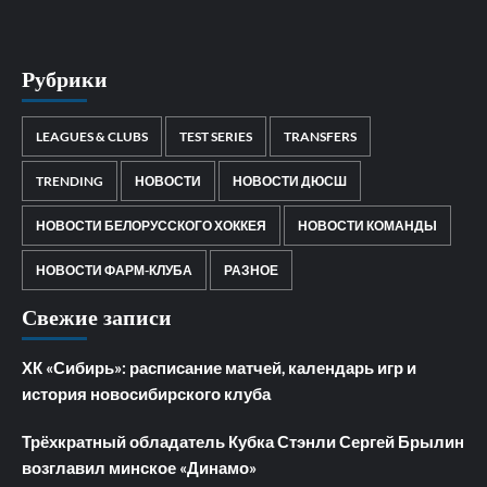
Рубрики
LEAGUES & CLUBS
TEST SERIES
TRANSFERS
TRENDING
НОВОСТИ
НОВОСТИ ДЮСШ
НОВОСТИ БЕЛОРУССКОГО ХОККЕЯ
НОВОСТИ КОМАНДЫ
НОВОСТИ ФАРМ-КЛУБА
РАЗНОЕ
Свежие записи
ХК «Сибирь»: расписание матчей, календарь игр и
история новосибирского клуба
Трёхкратный обладатель Кубка Стэнли Сергей Брылин
возглавил минское «Динамо»