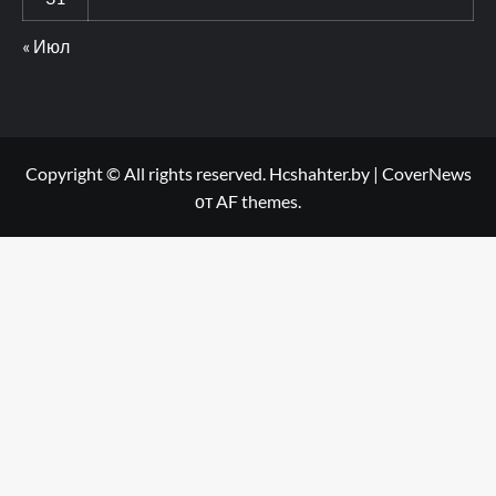
« Июл
Copyright © All rights reserved. Hcshahter.by
|
CoverNews
от AF themes.