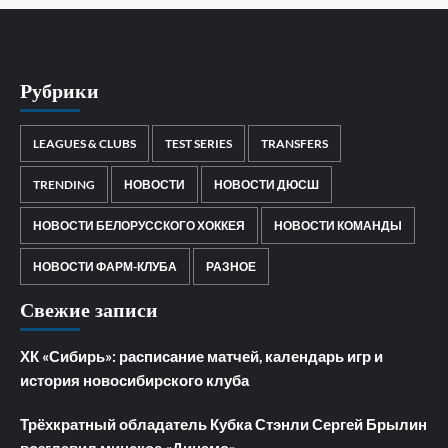
Рубрики
LEAGUES & CLUBS
TEST SERIES
TRANSFERS
TRENDING
НОВОСТИ
НОВОСТИ ДЮСШ
НОВОСТИ БЕЛОРУССКОГО ХОККЕЯ
НОВОСТИ КОМАНДЫ
НОВОСТИ ФАРМ-КЛУБА
РАЗНОЕ
Свежие записи
ХК «Сибирь»: расписание матчей, календарь игр и
история новосибирского клуба
Трёхкратный обладатель Кубка Стэнли Сергей Брылин