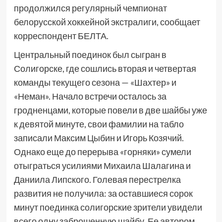
продолжился регулярный чемпионат
белорусской хоккейной экстралиги, сообщает
корреспондент БЕЛТА.
Центральный поединок был сыгран в
Солигорске, где сошлись вторая и четвертая
команды текущего сезона — «Шахтер» и
«Неман». Начало встречи осталось за
гродненцами, которые повели в две шайбы уже
к девятой минуте, свои фамилии на табло
записали Максим Цыбин и Игорь Козячий.
Однако еще до перерыва «горняки» сумели
отыграться усилиями Михаила Шалагина и
Даниила Липского. Голевая перестрелка
развития не получила: за оставшиеся сорок
минут поединка солигорские зрители увидели
всего одну заброшенную шайбу. Ее автором