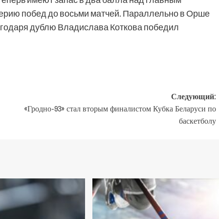
серию побед до восьми матчей. Параллельно в Орше
агодаря дублю Владислава Коткова победил
Следующий:
«Гродно-93» стал вторым финалистом Кубка Беларуси по
баскетболу