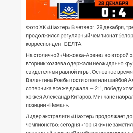
Фото ХК «Шахтер» В четверг, 28 декабря, т
продолжился регулярный чемпионат белору
корреспондент БЕЛТА.
На столичной «Чижовка-Арене» во второй ра
вторник хозяева одержали неожиданно крупн
свидетелями равной игры. Основное время 
Валентина Ровбы гости ответили шайбой А
соперника все же дожала — 2:1, победу хоз
хоккея Александр Китаров. Минчане набрали
позиции «Неман».
Лидер экстралиги «Шахтер» продолжает до
чемпионство: сегодня «горняки» не заметил
очередной осечке «Витебска» солигорчане 