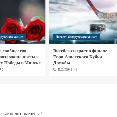
орусского хоккея
Новости белорусского хоккея
е сообщество
Витебск сыграет в финале
 возложило цветы к
Евро-Азиатского Кубка
у Победы в Минске
Дружбы
0
11.01.2026
0
ьные поля помечены
*