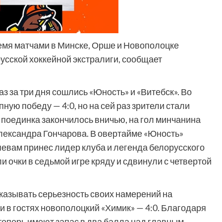
ремя матчами в Минске, Орше и Новополоцке
сской хоккейной экстралиги, сообщает
з за три дня сошлись «Юность» и «Витебск». Во
ую победу — 4:0, но на сей раз зрители стали
поединка закончилось вничью, на гол минчанина
лександра Гончарова. В овертайме «Юность»
яевам принес лидер клуба и легенда белорусского
 очки в седьмой игре кряду и сдвинули с четвертой
казывать серьезность своих намерений на
и в гостях новополоцкий «Химик» — 4:0. Благодаря
теперь имеют запас в два балла над главным