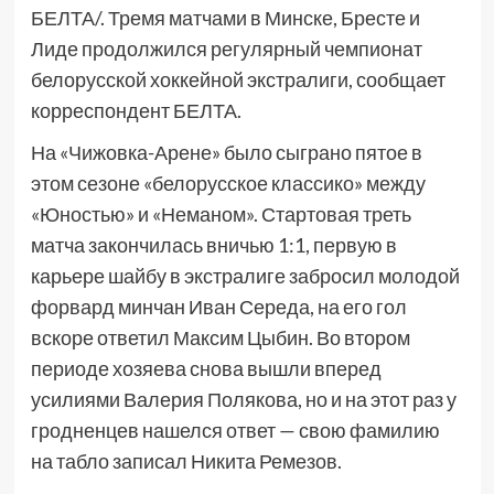
БЕЛТА/. Тремя матчами в Минске, Бресте и
Лиде продолжился регулярный чемпионат
белорусской хоккейной экстралиги, сообщает
корреспондент БЕЛТА.
На «Чижовка-Арене» было сыграно пятое в
этом сезоне «белорусское классико» между
«Юностью» и «Неманом». Стартовая треть
матча закончилась вничью 1:1, первую в
карьере шайбу в экстралиге забросил молодой
форвард минчан Иван Середа, на его гол
вскоре ответил Максим Цыбин. Во втором
периоде хозяева снова вышли вперед
усилиями Валерия Полякова, но и на этот раз у
гродненцев нашелся ответ — свою фамилию
на табло записал Никита Ремезов.