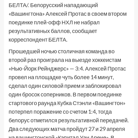
БЕЛТА/. Белорусский нападающий
«Вашингтона» Алексей Протас в своем втором
поединке плей-офф НХЛ не набрал
результативных баллов, сообщает
корреспондент БЕЛТА.
Прошедшей ночью столичная команда во
второй раз проиграла на выезде хоккеистам
«Нью-Йорк Рейнджерс» — 3:4. Алексей Протас
провел на площадке чуть более 14 минут,
сделал один силовой прием и заблокировал
один бросок соперников. В первом поединке
стартового раунда Кубка Стэнли «Вашингтон»
потерпел поражение со счетом 1:4, тогда
белорус отметился результативной передачей.
Два следующих матча пройдут 27 и 29 апреля
на вашингтонской «Кэпитал Уан Арене». В