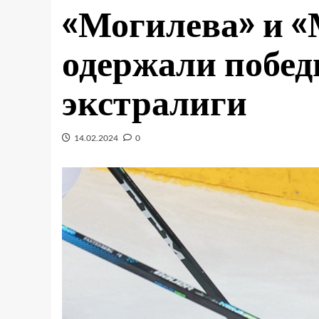
«Могилева» и «
одержали побед
экстралиги
14.02.2024
0