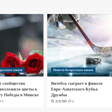
орусского хоккея
Новости белорусского хоккея
е сообщество
Витебск сыграет в финале
 возложило цветы к
Евро-Азиатского Кубка
у Победы в Минске
Дружбы
0
11.01.2026
0