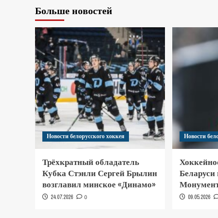
Больше новостей
Новости белорусского хоккея
Новости бел
Трёхкратный обладатель
Хоккейно
Кубка Стэнли Сергей Брылин
Беларуси
возглавил минское «Динамо»
Монумент
24.07.2026
0
09.05.2026