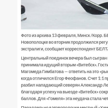
Фото из архива 13 февраля, Минск /Корр. Б
Новополоцке во вторник продолжился регу
экстралиги, сообщает корреспондент БЕЛТ
Центральный поединок вечера был сыгран н
принимала идущий вторым «Витебск». Гости
Магомеда Гимбатова — ответить на это «ры
когда отличился Егор Феофанов. Счет 1:1 п
разбил нападающий северян Александр Лев
благодаря успеху на выезде «Витебск» сок
баллов. Для «Гомеля» эта неудача стала че
Параллельно в Новополоцке местный «Хими