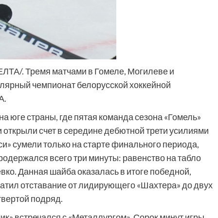
ЕЛТА/. Тремя матчами в Гомеле, Могилеве и
лярный чемпионат белорусской хоккейной
А.
а юге страны, где пятая команда сезона «Гомель»
 открыли счет в середине дебютной трети усилиями
си» сумели только на старте финального периода,
родержался всего три минуты: равенство на табло
ко. Данная шайба оказалась в итоге победной,
ратил отставание от лидирующего «Шахтера» до двух
твертой подряд.
к» встречался с «Металлургом». Сорок минут игры