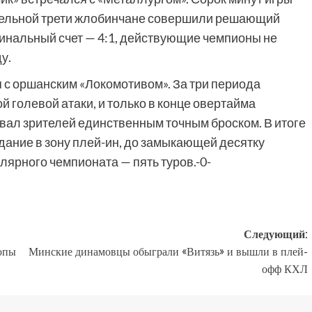
ительной трети жлобинчане совершили решающий
Финальный счет — 4:1, действующие чемпионы не
у.
 с оршанским «Локомотивом». За три периода
й голевой атаки, и только в конце овертайма
ал зрителей единственным точным броском. В итоге
дание в зону плей-ин, до замыкающей десятку
улярного чемпионата — пять туров.-0-
Следующий:
опы
Минские динамовцы обыграли «Витязь» и вышли в плей-
офф КХЛ