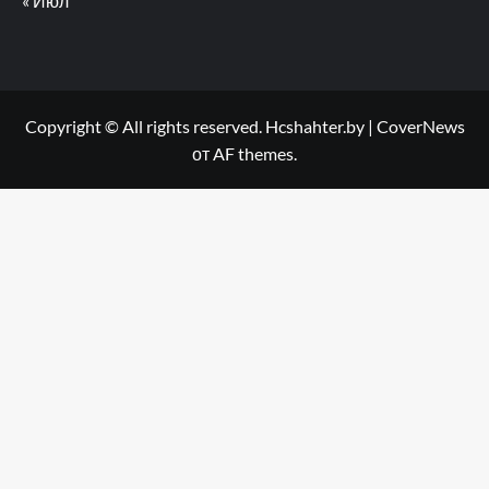
« Июл
Copyright © All rights reserved. Hcshahter.by
|
CoverNews
от AF themes.