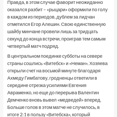
Правда, в этом случае фаворит неожиданно
оказался разбит – «рыцари» оформили по голу
в каждом из периодов, дублем за лидчан
отметился Егор Алешин. Свою единственную
шайбу минчане провели лишь за тридцать
секунд до конца встречи, проиграв тем самым
четвертый матч подряд.
В центральном поединке субботы на севере
страны сошлись «Витебск» и «Неман». Хозяева
открыли счет на восьмой минуте благодаря
Ахмеду Гимбатову, гродненцы ответили в
середине отрезка усилиями Евгения
Авраменко, но еще до перерыва Валентин
Демченко вновь вывел «медведей» вперед.
Больше голов в этом матче не случилось, в
итоге 2:1 в пользу «Витебска», который