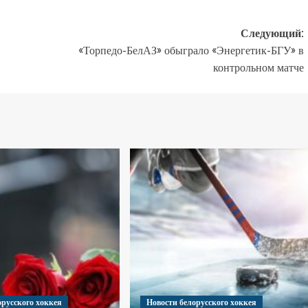
Следующий:
«Торпедо-БелАЗ» обыграло «Энергетик-БГУ» в
контрольном матче
орусского хоккея
Новости белорусского хоккея