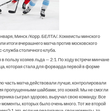
нваря, Минск /Корр. БЕЛТА/. Хоккеисты минского
ли итоги вчерашнего матча против московского
с-служба столичного клуба.
в пользу хозяев льда — 2:1. По ходу встречи минчане
ца, которая стала для форварда первой в форме
ю часть матча действовали лучше, контролировали
мя пропущенными шайбами, это хоккей. Мы не смогли
перника сыграл здорово, выручал свою команду. Все
 моменты, которых было очень много. Тот же второй
нем 0:1. Но, если не реализуешь свои моменты, то