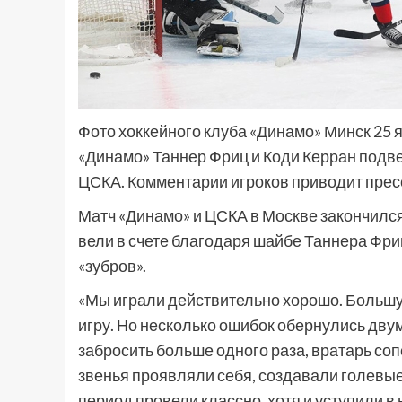
Фото хоккейного клуба «Динамо» Минск 25 я
«Динамо» Таннер Фриц и Коди Керран подве
ЦСКА. Комментарии игроков приводит прес
Матч «Динамо» и ЦСКА в Москве закончился 
вели в счете благодаря шайбе Таннера Фри
«зубров».
«Мы играли действительно хорошо. Большу
игру. Но несколько ошибок обернулись дву
забросить больше одного раза, вратарь со
звенья проявляли себя, создавали голевые
период провели классно, хотя и уступили в 