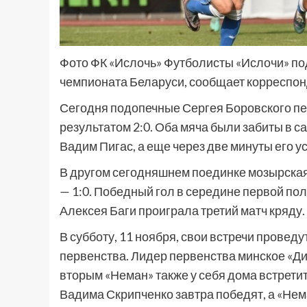
Фото ФК «Ислочь» Футболисты «Ислочи» под
чемпионата Беларуси, сообщает корреспо
Сегодня подопечные Сергея Боровского пе
результатом 2:0. Оба мяча были забиты в с
Вадим Пигас, а еще через две минуты его 
В другом сегодняшнем поединке мозырская
— 1:0. Победный гол в середине первой п
Алексея Баги проиграла третий матч кряду.
В субботу, 11 ноября, свои встречи провед
первенства. Лидер первенства минское «Ди
вторым «Неман» также у себя дома встрети
Вадима Скрипченко завтра победят, а «Нем