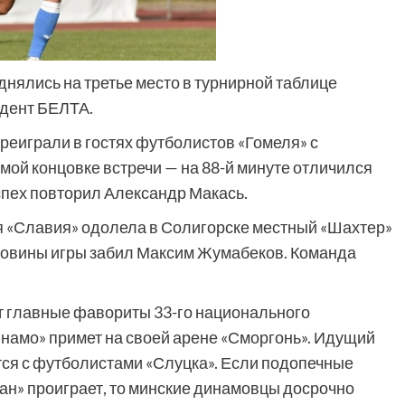
нялись на третье место в турнирной таблице
ндент БЕЛТА.
реиграли в гостях футболистов «Гомеля» с
амой концовке встречи — на 88-й минуте отличился
успех повторил Александр Макась.
 «Славия» одолела в Солигорске местный «Шахтер»
оловины игры забил Максим Жумабеков. Команда
ут главные фавориты 33-го национального
намо» примет на своей арене «Сморгонь». Идущий
тся с футболистами «Слуцка». Если подопечные
ан» проиграет, то минские динамовцы досрочно