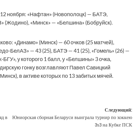
 12 ноября: «Нафтан» (Новополоцк) — БАТЭ,
» (Жодино), «Минск» — «Белшина» (Бобруйск).
во: «Динамо» (Минск) — 60 очков (25 матчей),
едо-БелАЗ» — 43 (25), БАТЭ — 41 (25), «Гомель» (26) —
БГУ», у которого 1 балл, у «Белшины» 3 очка,
рдирскую гонку возглавляют Павел Савицкий
Минск), в активе которых по 13 забитых мячей.
Следующий:
яд в
Юниорская сборная Беларуси выиграла турнир по хоккею
3х3 на Кубке ПСК