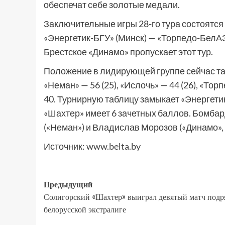
обеспечат себе золотые медали.
Заключительные игры 28-го тура состоятся
«Энергетик-БГУ» (Минск) — «Торпедо-БелАЗ
Брестское «Динамо» пропускает этот тур.
Положение в лидирующей группе сейчас тако
«Неман» — 56 (25), «Ислочь» — 44 (26), «Торп
40. Турнирную таблицу замыкает «Энергетик-
«Шахтер» имеет 6 зачетных баллов. Бомба
(«Неман») и Владислав Морозов («Динамо», 
Источник:
www.belta.by
Предыдущий
Солигорский «Шахтер» выиграл девятый матч подр
белорусской экстралиге