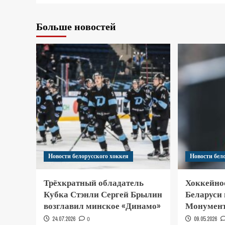
Больше новостей
Новости белорусского хоккея
Новости бел
Трёхкратный обладатель
Хоккейно
Кубка Стэнли Сергей Брылин
Беларуси
возглавил минское «Динамо»
Монумент
24.07.2026
0
09.05.2026