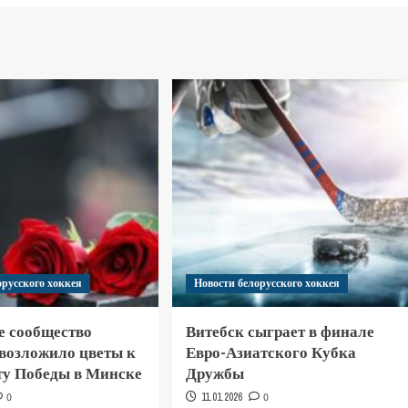
орусского хоккея
Новости белорусского хоккея
е сообщество
Витебск сыграет в финале
 возложило цветы к
Евро-Азиатского Кубка
у Победы в Минске
Дружбы
0
11.01.2026
0