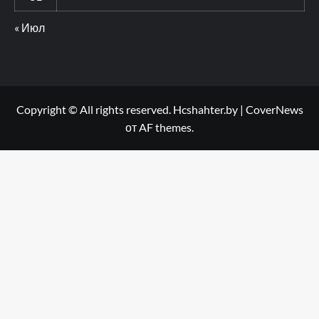
« Июл
Copyright © All rights reserved. Hcshahter.by
|
CoverNews
от AF themes.