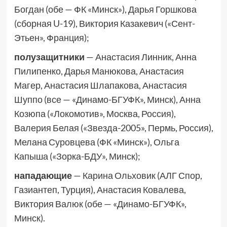
Богдан (обе — ФК «Минск»), Дарья Горшкова
(сборная U-19), Виктория Казакевич («Сент-
Этьен», Франция);
полузащитники
— Анастасия Линник, Анна
Пилипенко, Дарья Манюкова, Анастасия
Магер, Анастасия Шлапакова, Анастасия
Шуппо (все — «Динамо-БГУФК», Минск), Анна
Козюпа («Локомотив», Москва, Россия),
Валерия Белая («Звезда-2005», Пермь, Россия),
Мелана Суровцева (ФК «Минск»), Ольга
Капыша («Зорка-БДУ», Минск);
нападающие
— Карина Ольховик (АЛГ Спор,
Газиантеп, Турция), Анастасия Ковалева,
Виктория Валюк (обе — «Динамо-БГУФК»,
Минск).