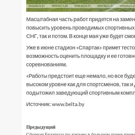
Масштабная часть работ придется на заме
повысить уровень проводимых спортивных м
СНГ, так и потом. В конце мая уже будет с
Уже в июне стадион «Спартак» примет тесто
возможность оценить площадку и ее гото
соревнованиям.
«Работы предстоит еще немало, но все буде
высоком уровне как для спортсменов, так и д
подытожил заведующий спортивным компл
Источник:
www.belta.by
Предыдущий
Сборная Беларуси по хоккею в большом турне пров