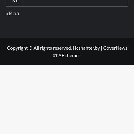
31
« Июл
Copyright © All rights reserved. Hcshahter.by
|
CoverNews
от AF themes.