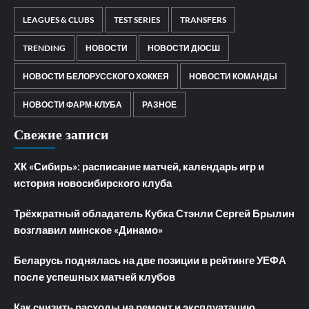
LEAGUES & CLUBS
TEST SERIES
TRANSFERS
TRENDING
НОВОСТИ
НОВОСТИ ДЮСШ
НОВОСТИ БЕЛОРУССКОГО ХОККЕЯ
НОВОСТИ КОМАНДЫ
НОВОСТИ ФАРМ-КЛУБА
РАЗНОЕ
Свежие записи
ХК «Сибирь»: расписание матчей, календарь игр и
история новосибирского клуба
Трёхкратный обладатель Кубка Стэнли Сергей Брылин
возглавил минское «Динамо»
Беларусь поднялась на две позиции в рейтинге УЕФА
после успешных матчей клубов
Как снизить расходы на ремонт и эксплуатацию