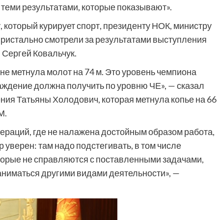
 теми результатами, которые показывают».
 который курирует спорт, президенту НОК, министру
 пристально смотрели за результатами выступления
 Сергей Ковальчук.
не метнула молот на 74 м. Это уровень чемпиона
аждение должна получить по уровню ЧЕ», — сказал
ния Татьяны Холодович, которая метнула копье на 66
М.
дераций, где не налажена достойным образом работа,
р уверен: там надо подстегивать, в том числе
торые не справляются с поставленными задачами,
 заниматься другими видами деятельности», —