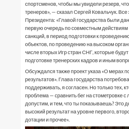
спортсменов, чтобы мы увидели резерв, ч
тренеров», — сказал Сергей Ковальчук. Все 
Президента: «Главой государства были дан
первую очередь по совместным действиям 
санкций, в период подготовки к проведени
объектов, по проведению на высоком орга
числе вторых Игр стран СНГ, которые будут
подготовке тренерских кадров и иным вопр
Обсуждался также проект указа «О мерах 
результатов». Глава государства потребова
поддерживать, я согласен. Но только тех, к
проблема — сравнить бег на стометровке с
допустим, и тем, что ты показываешь? Это 
высокий результат на уровне первого, втор
дотации и прочее».