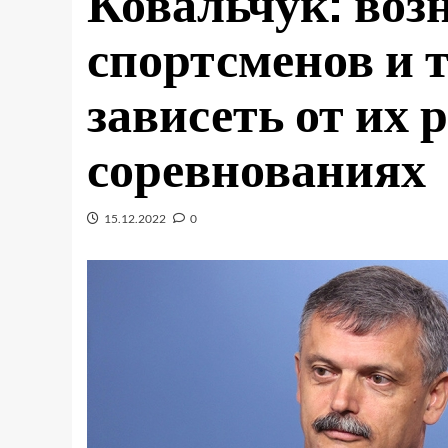
Ковальчук: воз
спортсменов и т
зависеть от их 
соревнованиях
15.12.2022
0