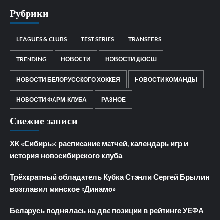
Рубрики
LEAGUES & CLUBS
TEST SERIES
TRANSFERS
TRENDING
НОВОСТИ
НОВОСТИ ДЮСШ
НОВОСТИ БЕЛОРУССКОГО ХОККЕЯ
НОВОСТИ КОМАНДЫ
НОВОСТИ ФАРМ-КЛУБА
РАЗНОЕ
Свежие записи
ХК «Сибирь»: расписание матчей, календарь игр и
история новосибирского клуба
Трёхкратный обладатель Кубка Стэнли Сергей Брылин
возглавил минское «Динамо»
Беларусь поднялась на две позиции в рейтинге УЕФА