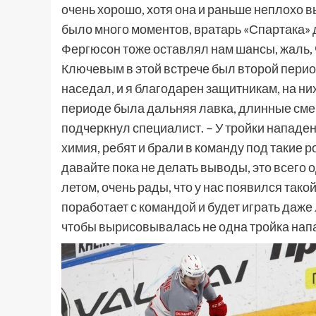
очень хорошо, хотя она и раньше неплохо 
было много моментов, вратарь «Спартака» 
Фергюсон тоже оставлял нам шансы, жаль, ч
Ключевым в этой встрече был второй перио
наседал, и я благодарен защитникам, на ни
периоде была дальняя лавка, длинные смен
подчеркнул специалист. – У тройки нападе
химия, ребят и брали в команду под такие р
давайте пока не делать выводы, это всего 
летом, очень рады, что у нас появился так
поработает с командой и будет играть даже
чтобы вырисовывалась не одна тройка напа