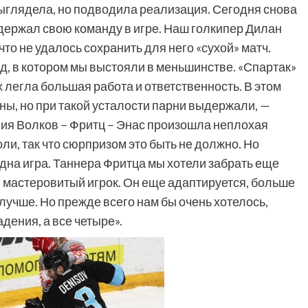
выглядела, но подводила реализация. Сегодня снова
держал свою команду в игре. Наш голкипер Дилан
то не удалось сохранить для него «сухой» матч.
д, в котором мы выстояли в меньшинстве. «Спартак»
х легла большая работа и ответственность. В этом
ы, но при такой усталости парни выдержали, —
ния Волков – Фритц – Энас произошла неплохая
оли, так что сюрпризом это быть не должно. Но
одна игра. Таннера Фритца мы хотели забрать еще
ой мастеровитый игрок. Он еще адаптируется, больше
 лучше. Но прежде всего нам бы очень хотелось,
дения, а все четыре».