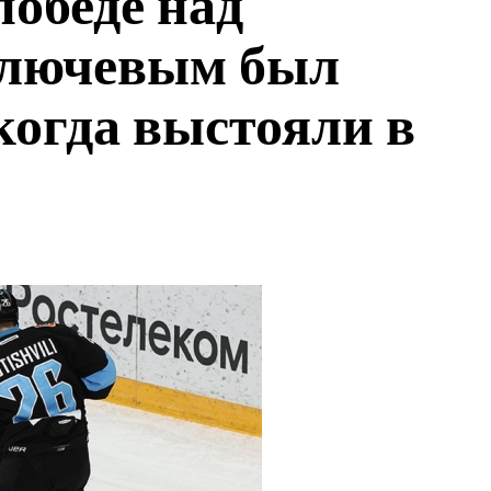
победе над
ключевым был
когда выстояли в