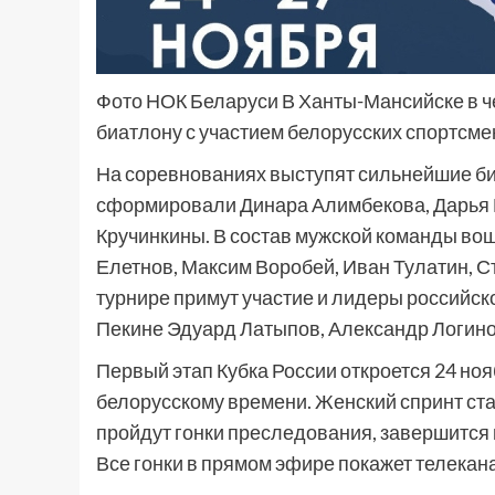
Фото НОК Беларуси В Ханты-Мансийске в че
биатлону с участием белорусских спортсм
На соревнованиях выступят сильнейшие б
сформировали Динара Алимбекова, Дарья К
Кручинкины. В состав мужской команды вош
Елетнов, Максим Воробей, Иван Тулатин, С
турнире примут участие и лидеры российско
Пекине Эдуард Латыпов, Александр Логино
Первый этап Кубка России откроется 24 ноя
белорусскому времени. Женский спринт стар
пройдут гонки преследования, завершится 
Все гонки в прямом эфире покажет телекана