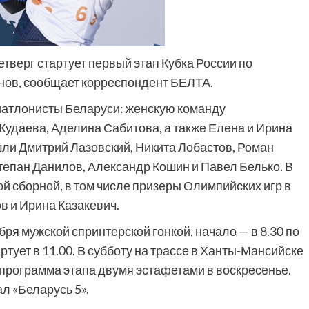
тверг стартует первый этап Кубка России по
енов, сообщает корреспондент БЕЛТА.
иатлонисты Беларуси: женскую команду
удаева, Аделина Сабитова, а также Елена и Ирина
ли Дмитрий Лазовский, Никита Лобастов, Роман
тепан Данилов, Александр Кошин и Павел Белько. В
й сборной, в том числе призеры Олимпийских игр в
в и Ирина Казакевич.
бря мужской спринтерской гонкой, начало — в 8.30 по
тует в 11.00. В субботу на трассе в Ханты-Мансийске
программа этапа двумя эстафетами в воскресенье.
л «Беларусь 5».