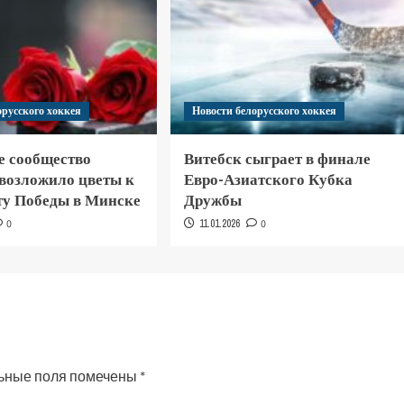
орусского хоккея
Новости белорусского хоккея
е сообщество
Витебск сыграет в финале
 возложило цветы к
Евро-Азиатского Кубка
у Победы в Минске
Дружбы
0
11.01.2026
0
ьные поля помечены
*