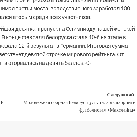
нимал третьи места, вследствие чего заработал 100
зался вторым среди всех участников.
ейшая десятка, пропуск на Олимпиаду нашей женской
В конце февраля белоруска стала 10-й на этапе в
азала 12-й результат в Германии. Итоговая сумма
ветствует девятой строчке мирового рейтинга. От
та оторвалась на девять баллов.-0-
Следующий:
ЧЕ
Молодежная сборная Беларуси уступила в спарринге
футболистам «Макслайна»