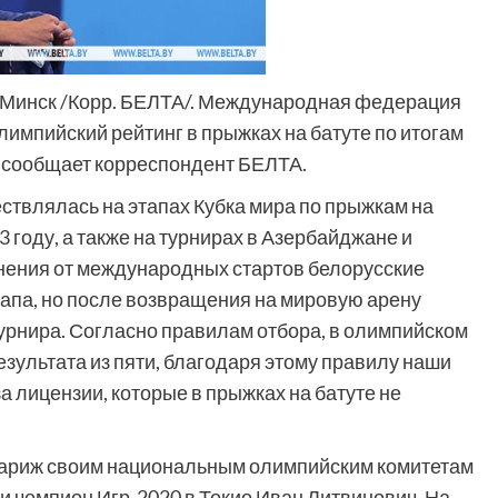
, Минск /Корр. БЕЛТА/. Международная федерация
импийский рейтинг в прыжках на батуте по итогам
х, сообщает корреспондент БЕЛТА.
твлялась на этапах Кубка мира по прыжкам на
3 году, а также на турнирах в Азербайджане и
анения от международных стартов белорусские
апа, но после возвращения на мировую арену
урнира. Согласно правилам отбора, в олимпийском
езультата из пяти, благодаря этому правилу наши
 лицензии, которые в прыжках на батуте не
в Париж своим национальным олимпийским комитетам
 и чемпион Игр-2020 в Токио Иван Литвинович. На