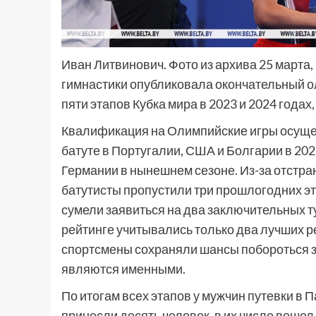
Иван Литвинович. Фото из архива 25 марта
гимнастики опубликовала окончательный ол
пяти этапов Кубка мира в 2023 и 2024 года
Квалификация на Олимпийские игры осущес
батуте в Португалии, США и Болгарии в 202
Германии в нынешнем сезоне. Из-за отстр
батутисты пропустили три прошлогодних эт
сумели заявиться на два заключительных т
рейтинге учитывались только два лучших р
спортсмены сохраняли шансы побороться за
являются именными.
По итогам всех этапов у мужчин путевки 
принесли десять человек, в их число вошел