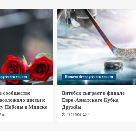
орусского хоккея
Новости белорусского хоккея
е сообщество
Витебск сыграет в финале
 возложило цветы к
Евро-Азиатского Кубка
у Победы в Минске
Дружбы
0
11.01.2026
0