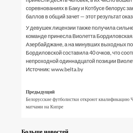
соревнованиях в Баку и Котбусе белорус за
баллов в общий зачет — этот результат ока
У девушек лицензии также получила сильн
команде принесла Виолетта Бордиловская. 
Азербайджане, а на минувших выходных пок
Бордиловской составила 40 очков, что соот
непроходной одиннадцатой позиции Виолет
Источник:
www.belta.by
Предыдущий
Белорусские футболистки откроют квалификацию 
матчами на Кипре
Больше новостей