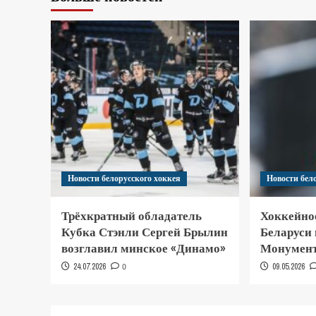
Новости белорусского хоккея
Новости бел
Трёхкратный обладатель
Хоккейно
Кубка Стэнли Сергей Брылин
Беларуси
возглавил минское «Динамо»
Монумент
24.07.2026
0
09.05.2026