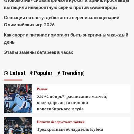
«Локомотив» снова в финале Кубка Гагарина: ярославцы
вытащили невероятную серию против «Авангарда»
Сенсации на снегу: дебютанты переписали сценарий
Олимпийских игр-2026
Как спорт и питание помогают быть энергичным каждый
день
Этапы замены батареек в часах
Latest
Popular
Trending
Разное
ХК «Сибирь»: расписание матчей,
календарь игр и история
новосибирского клуба
Новости белорусского хоккея
Трёхкратный обладатель Кубка