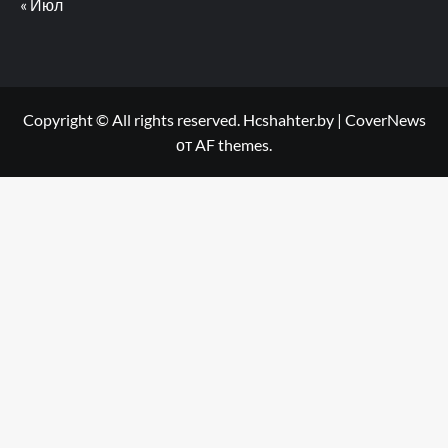
« Июл
Copyright © All rights reserved. Hcshahter.by
|
CoverNews
от AF themes.