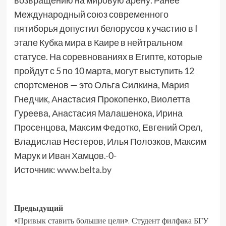
возвращению на мировую арену. Ранее
Международный союз современного
пятиборья допустил белорусов к участию в I
этапе Кубка мира в Каире в нейтральном
статусе. На соревнованиях в Египте, которые
пройдут с 5 по 10 марта, могут выступить 12
спортсменов — это Ольга Силкина, Мария
Гнедчик, Анастасия Прокопенко, Виолетта
Гуреева, Анастасия Малашенока, Ирина
Просенцова, Максим Федотко, Евгений Орел,
Владислав Нестеров, Илья Полозков, Максим
Марук и Иван Хамцов.-0-
Источник:
www.belta.by
Предыдущий
«Привык ставить большие цели». Студент филфака БГУ