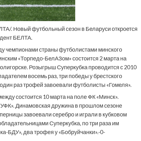
ЕЛТА/. Новый футбольный сезон в Беларуси откроется
ндент БЕЛТА.
ду чемпионами страны футболистами минского
инским «Торпедо-БелАЗом» состоится 2 марта на
Солигорске. Розыгрыш Суперкубка проводится с 2010
ладателем восемь раз, три победы у брестского
, один раз трофей завоевали футболисты «Гомеля».
ежду состоится 10 марта на поле ФК «Минск».
УФК». Динамовская дружина в прошлом сезоне
оперницы завоевали серебро и играли в кубковом
обладательницами Суперкубка, по три раза им
а-БДУ», два трофея у «Бобруйчанки».-0-