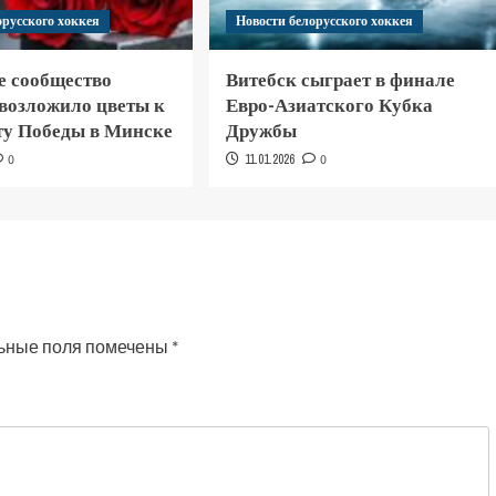
орусского хоккея
Новости белорусского хоккея
е сообщество
Витебск сыграет в финале
 возложило цветы к
Евро-Азиатского Кубка
у Победы в Минске
Дружбы
0
11.01.2026
0
ьные поля помечены
*