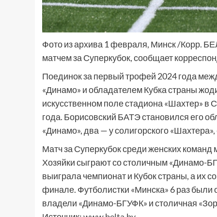
Фото из архива 1 февраля, Минск /Корр. Б
матчем за Суперкубок, сообщает корреспо
Поединок за первый трофей 2024 года меж
«Динамо» и обладателем Кубка страны жод
искусственном поле стадиона «Шахтер» в 
года. Борисовский БАТЭ становился его об
«Динамо», два — у солигорского «Шахтера»
Матч за Суперкубок среди женских команд м
Хозяйки сыграют со столичным «Динамо-БГ
выиграла чемпионат и Кубок страны, а их с
финале. Футболистки «Минска» 6 раз были 
владели «Динамо-БГУФК» и столичная «Зорк
Источник:
www.belta.by