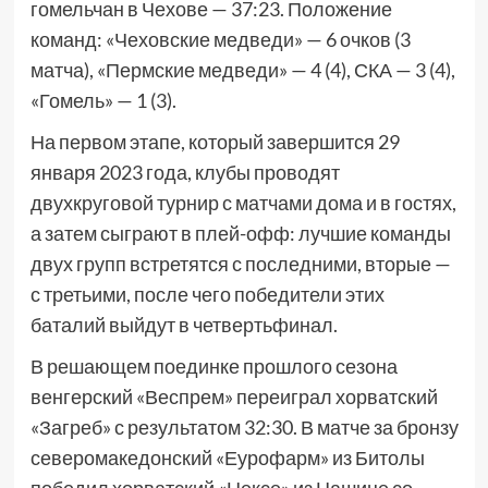
гомельчан в Чехове — 37:23. Положение
команд: «Чеховские медведи» — 6 очков (3
матча), «Пермские медведи» — 4 (4), СКА — 3 (4),
«Гомель» — 1 (3).
На первом этапе, который завершится 29
января 2023 года, клубы проводят
двухкруговой турнир с матчами дома и в гостях,
а затем сыграют в плей-офф: лучшие команды
двух групп встретятся с последними, вторые —
с третьими, после чего победители этих
баталий выйдут в четвертьфинал.
В решающем поединке прошлого сезона
венгерский «Веспрем» переиграл хорватский
«Загреб» с результатом 32:30. В матче за бронзу
северомакедонский «Еурофарм» из Битолы
победил хорватский «Нексе» из Нашице со