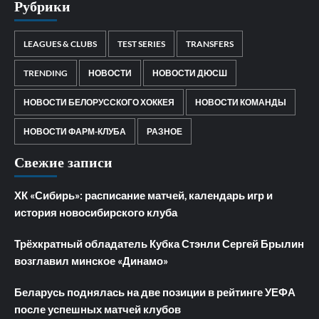
Рубрики
LEAGUES & CLUBS
TEST SERIES
TRANSFERS
TRENDING
НОВОСТИ
НОВОСТИ ДЮСШ
НОВОСТИ БЕЛОРУССКОГО ХОККЕЯ
НОВОСТИ КОМАНДЫ
НОВОСТИ ФАРМ-КЛУБА
РАЗНОЕ
Свежие записи
ХК «Сибирь»: расписание матчей, календарь игр и
история новосибирского клуба
Трёхкратный обладатель Кубка Стэнли Сергей Брылин
возглавил минское «Динамо»
Беларусь поднялась на две позиции в рейтинге УЕФА
после успешных матчей клубов