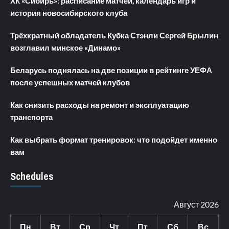
ХК «Сибирь»: расписание матчей, календарь игр и
история новосибирского клуба
Трёхкратный обладатель Кубка Стэнли Сергей Брылин
возглавил минское «Динамо»
Беларусь поднялась на две позиции в рейтинге УЕФА
после успешных матчей клубов
Как снизить расходы на ремонт и эксплуатацию
транспорта
Как выбрать формат тренировок: что подойдет именно
вам
Schedules
Август 2026
Пн
Вт
Ср
Чт
Пт
Сб
Вс