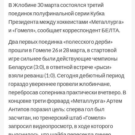
В Жлобине 30 марта состоялся третий
поединок полуфинальной серии Кубка
Президента между хоккеистами «Металлурга»
и «Гомеля», сообщает корреспондент БЕЛТА.
Два первых поединка «полесского дерби»
прошли в Гомеле 26 и 28 марта, в стартовой
игре сильнее были действующие чемпионы
Беларуси (3:0), в ответной встрече «рыси»
взяли реванш (1:0). Сегодня дебютный период
гораздо увереннее провели жлобинчане,
перебросав соперника практически вчетверо. В
концовке трети форвард «Металлурга» Артем
Антипов поразил цель: сперва гол был
засчитан, но тренерский штаб «Гомеля»
запросил видеопросмотр, в ходе которого
выяснилось, что шайба пересекла линию