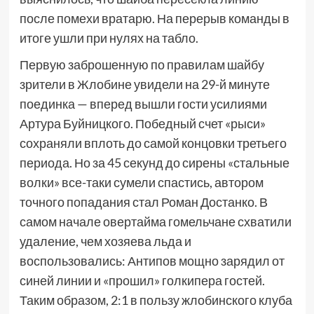
после помехи вратарю. На перерыв команды в
итоге ушли при нулях на табло.
Первую заброшенную по правилам шайбу
зрители в Жлобине увидели на 29-й минуте
поединка — вперед вышли гости усилиями
Артура Буйницкого. Победный счет «рыси»
сохраняли вплоть до самой концовки третьего
периода. Но за 45 секунд до сирены «стальные
волки» все-таки сумели спастись, автором
точного попадания стал Роман Достанко. В
самом начале овертайма гомельчане схватили
удаление, чем хозяева льда и
воспользовались: Антипов мощно зарядил от
синей линии и «прошил» голкипера гостей.
Таким образом, 2:1 в пользу жлобинского клуба