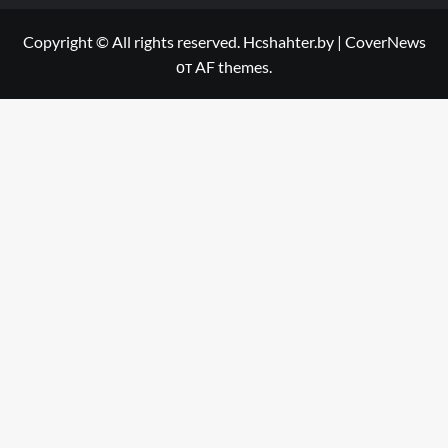
Copyright © All rights reserved. Hcshahter.by
|
CoverNews
от AF themes.