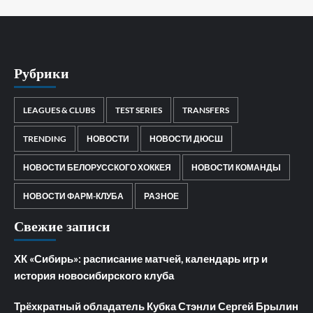
Рубрики
LEAGUES & CLUBS
TEST SERIES
TRANSFERS
TRENDING
НОВОСТИ
НОВОСТИ ДЮСШ
НОВОСТИ БЕЛОРУССКОГО ХОККЕЯ
НОВОСТИ КОМАНДЫ
НОВОСТИ ФАРМ-КЛУБА
РАЗНОЕ
Свежие записи
ХК «Сибирь»: расписание матчей, календарь игр и
история новосибирского клуба
Трёхкратный обладатель Кубка Стэнли Сергей Брылин