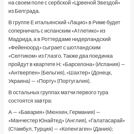
на своем поле с сербской «Црвеной Звездой»
из Белграда.
В группе Е итальянский «Лацио» в Риме будет
соперничать с испанским «Атлетико» из
Мадрида, а в Роттердаме нидерландский
«Фейеноорд» сыграет с шотландским
«Селтиком» из Глазго. Также два поединка
пройдут в квартете Н: «Барселона» (Испания) —
«Антверпен» (Бельгия), «Шахтер» (Донецк,
Украина) — «Порту» (Португалия).
В остальных группах матчи первого тура
состоятся завтра:
А — «Бавария» (Мюнхен, Германия) —
«Манчестер Юнайтед» (Англия), «Галатасарай»
(Стамбул, Турция) — «Копенгаген» (Дания);