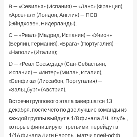
В — «Севилья» (Испания) — «Ланс» (Франция),
«Арсенал» (Лондон, Англия) — ПСВ
(Эйндховен, Нидерланды);
С — «Реал» (Мадрид, Испания) — «Унион»
(Берлин, Германия), «Брага» (Португалия) —
«Наполи» (Италия);
D — «Реал Сосьедад» (Сан-Себастьян,
Испания) — «Интер» (Милан, Италия),
«Бенфика» (Лиссабон, Португалия) —
«Зальцбург» (Австрия).
Встречи группового этапа завершатся 13
декабря, после чего по две лучшие команды из
каждой группы выйдут в 1/8 финала ЛЧ. Клубы,
которые финишируют третьими, перейдут в
1/16 финала Лиги Европы. Матчи плей-офф