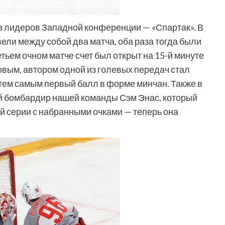
из лидеров Западной конференции — «Спартак». В
ели между собой два матча, оба раза тогда были
етьем очном матче счет был открыт на 15-й минуте
ым, автором одной из голевых передач стал
 тем самым первый балл в форме минчан. Также в
й бомбардир нашей команды Сэм Энас, который
й серии с набранными очками — теперь она