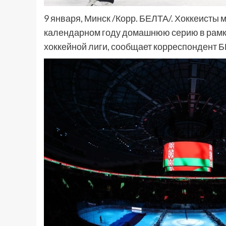
9 января, Минск /Корр. БЕЛТА/. Хоккеисты 
календарном году домашнюю серию в рамк
хоккейной лиги, сообщает корреспондент 