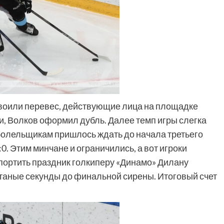
воили перевес, действующие лица на площадке
и, Волков оформил дубль. Далее темп игры слегка
болельщикам пришлось ждать до начала третьего
0. Этим минчане и ограничились, а вот игроки
портить праздник голкиперу «Динамо» Дилану
итаные секунды до финальной сирены. Итоговый счет