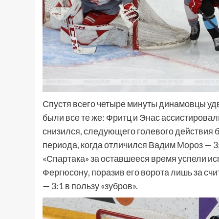
Спустя всего четыре минуты динамовцы уд
были все те же: Фритц и Энас ассистировал
снизился, следующего голевого действия 
периода, когда отличился Вадим Мороз — 3:
«Спартака» за оставшееся время успели ис
Фергюсону, поразив его ворота лишь за сч
— 3:1 в пользу «зубров».