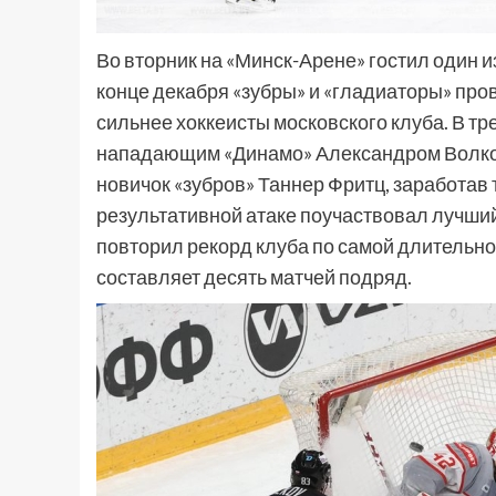
Во вторник на «Минск-Арене» гостил один 
конце декабря «зубры» и «гладиаторы» пров
сильнее хоккеисты московского клуба. В тр
нападающим «Динамо» Александром Волков
новичок «зубров» Таннер Фритц, заработав
результативной атаке поучаствовал лучши
повторил рекорд клуба по самой длительно
составляет десять матчей подряд.