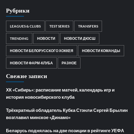
Рубрики
LEAGUES & CLUBS
TEST SERIES
TRANSFERS
TRENDING
НОВОСТИ
НОВОСТИ ДЮСШ
НОВОСТИ БЕЛОРУССКОГО ХОККЕЯ
НОВОСТИ КОМАНДЫ
НОВОСТИ ФАРМ-КЛУБА
РАЗНОЕ
Свежие записи
ХК «Сибирь»: расписание матчей, календарь игр и
история новосибирского клуба
Трёхкратный обладатель Кубка Стэнли Сергей Брылин
возглавил минское «Динамо»
Беларусь поднялась на две позиции в рейтинге УЕФА