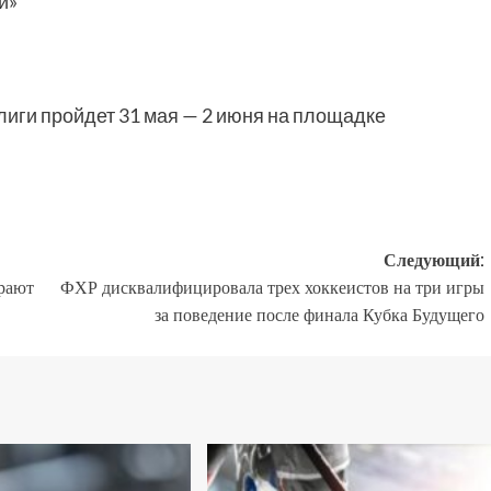
и»
иги пройдет 31 мая — 2 июня на площадке
Следующий:
рают
ФХР дисквалифицировала трех хоккеистов на три игры
за поведение после финала Кубка Будущего