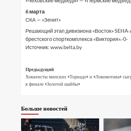
«Чеховские медведи» — «Пермские медвед
6 марта
СКА — «Зенит»
Решающий этап дивизиона «Восток» SEHA-л
брестского спорткомплекса «Виктория».-0-
Источник:
www.belta.by
Предыдущий
Хоккеисты минских «Торнадо» и «Локомотива» сыг
в финале «Золотой шайбы»
Больше новостей