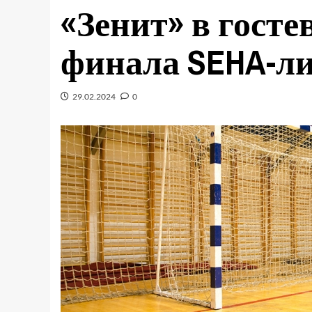
«Зенит» в госте
финала SEHA-л
29.02.2024
0