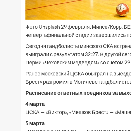
Фото Unsplash 29 февраля, Минск /Корр. Б
четвертьфинальной стадии завершились по
Сегодня гандболисты минского СКА встреча
выиграли с результатом 32:27. В другой с
Перми «Чеховским медведям» со счетом 29:
Ранее московский ЦСКА обыграл на выезде 
Брест» разгромил в Могилеве гандболистов
Расписание ответных поединков за выхо
4 марта
ЦСКА — «Виктор», «Мешков Брест» — «Маше
5 марта