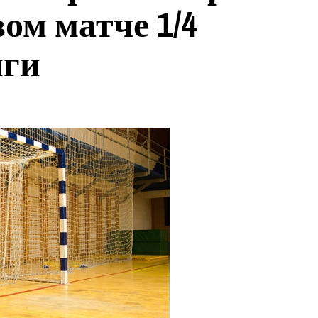
вом матче 1/4
иги