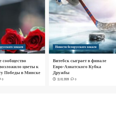
орусского хоккея
Новости белорусского хоккея
е сообщество
Витебск сыграет в финале
 возложило цветы к
Евро-Азиатского Кубка
у Победы в Минске
Дружбы
0
11.01.2026
0