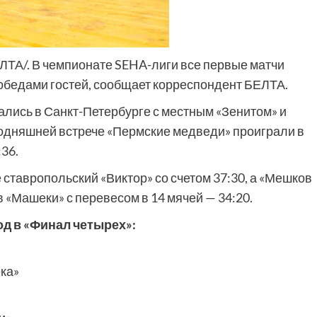
ЕЛТА/. В чемпионате SEHA-лиги все первые матчи
бедами гостей, сообщает корреспондент БЕЛТА.
лись в Санкт-Петербурге с местным «Зенитом» и
егодняшней встрече «Пермские медведи» проиграли в
36.
ставропольский «Виктор» со счетом 37:30, а «Мешков
 «Машеки» с перевесом в 14 мячей — 34:20.
д в «Финал четырех»:
ка»