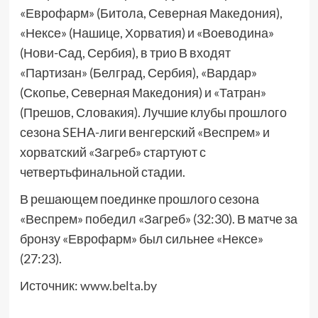
«Еврофарм» (Битола, Северная Македония),
«Нексе» (Нашице, Хорватия) и «Воеводина»
(Нови-Сад, Сербия), в трио В входят
«Партизан» (Белград, Сербия), «Вардар»
(Скопье, Северная Македония) и «Татран»
(Прешов, Словакия). Лучшие клубы прошлого
сезона SEHA-лиги венгерский «Веспрем» и
хорватский «Загреб» стартуют с
четвертьфинальной стадии.
В решающем поединке прошлого сезона
«Веспрем» победил «Загреб» (32:30). В матче за
бронзу «Еврофарм» был сильнее «Нексе»
(27:23).
Источник:
www.belta.by