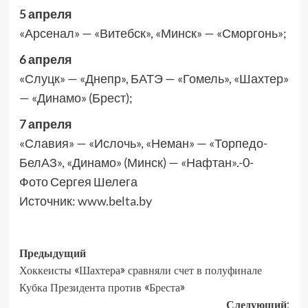
5 апреля
«Арсенал» — «Витебск», «Минск» — «Сморгонь»;
6 апреля
«Слуцк» — «Днепр», БАТЭ — «Гомель», «Шахтер»
— «Динамо» (Брест);
7 апреля
«Славия» — «Ислочь», «Неман» — «Торпедо-
БелАЗ», «Динамо» (Минск) — «Нафтан».-0-
Фото Сергея Шелега
Источник:
www.belta.by
Предыдущий
Хоккеисты «Шахтера» сравняли счет в полуфинале
Кубка Президента против «Бреста»
Следующий: