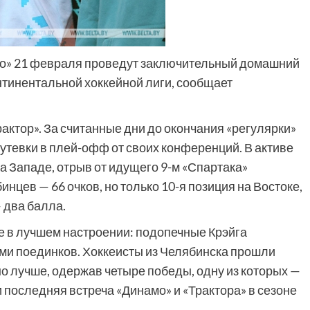
мо» 21 февраля проведут заключительный домашний
нтинентальной хоккейной лиги, сообщает
актор». За считанные дни до окончания «регулярки»
утевки в плей-офф от своих конференций. В активе
на Западе, отрыв от идущего 9-м «Спартака»
бинцев — 66 очков, но только 10-я позиция на Востоке,
 два балла.
е в лучшем настроении: подопечные Крэйга
еми поединков. Хоккеисты из Челябинска прошли
о лучше, одержав четыре победы, одну из которых —
 и последняя встреча «Динамо» и «Трактора» в сезоне