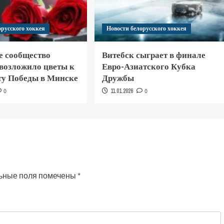
орусского хоккея
Новости белорусского хоккея
е сообщество
Витебск сыграет в финале
 возложило цветы к
Евро-Азиатского Кубка
у Победы в Минске
Дружбы
0
11.01.2026
0
ьные поля помечены
*