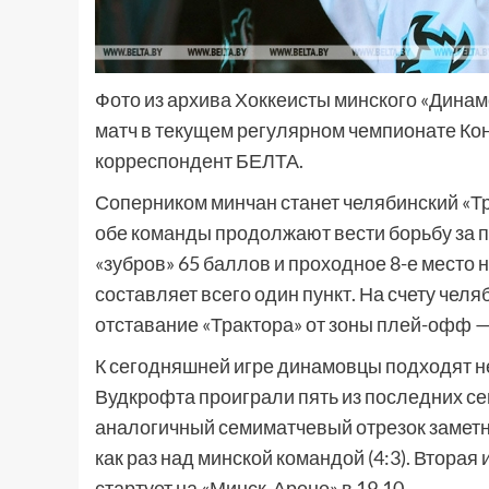
Фото из архива Хоккеисты минского «Дина
матч в текущем регулярном чемпионате Ко
корреспондент БЕЛТА.
Соперником минчан станет челябинский «Тр
обе команды продолжают вести борьбу за п
«зубров» 65 баллов и проходное 8-е место 
составляет всего один пункт. На счету челя
отставание «Трактора» от зоны плей-офф —
К сегодняшней игре динамовцы подходят н
Вудкрофта проиграли пять из последних с
аналогичный семиматчевый отрезок заметн
как раз над минской командой (4:3). Вторая
стартует на «Минск-Арене» в 19.10.