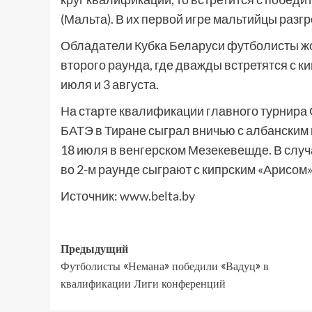
(Мальта). В их первой игре мальтийцы разгр
Обладатели Кубка Беларуси футболисты ж
второго раунда, где дважды встретятся с к
июля и 3 августа.
На старте квалификации главного турнира
БАТЭ в Тиране сыграл вничью с албанским 
18 июля в венгерском Мезекевешде. В случ
во 2-м раунде сыграют с кипрским «Арисом»
Источник:
www.belta.by
Предыдущий
Футболисты «Немана» победили «Вадуц» в
квалификации Лиги конференций