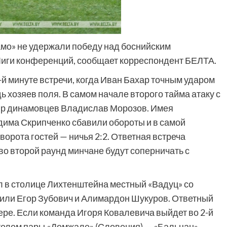
амо» не удержали победу над боснийским
Лиги конференций, сообщает корреспондент БЕЛТА.
 минуте встречи, когда Иван Бахар точным ударом
хозяев поля. В самом начале второго тайма атаку с
р динамовцев Владислав Морозов. Имея
има Скрипченко сбавили обороты и в самой
орота гостей — ничья 2:2. Ответная встреча
 во второй раунд минчане будут соперничать с
л в столице Лихтенштейна местный «Вадуц» со
абили Егор Зубович и Алимардон Шукуров. Ответный
ере. Если команда Игоря Ковалевича выйдет во 2-й
ителем пары «Домжале» (Словения) — «Бальцан»