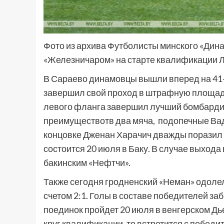
Фото из архива Футболисты минского «Дин
«Железничаром» на старте квалификации 
В Сараево динамовцы вышли вперед на 41-й
завершил свой проход в штрафную площадь 
левого фланга завершил лучший бомбарди
преимуществотв два мяча, подопечные Вад
концовке Дженан Харачич дважды поразил в
состоится 20 июля в Баку. В случае выхода
бакинским «Нефтчи».
Также сегодня гродненский «Неман» одоле
счетом 2:1. Голы в составе победителей з
поединок пройдет 20 июля в венгерском Дь
круг квалификации, то встретится с побед