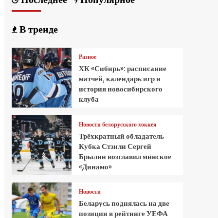
В тренде
Разное
ХК «Сибирь»: расписание
матчей, календарь игр и
история новосибирского
клуба
Новости белорусского хоккея
Трёхкратный обладатель
Кубка Стэнли Сергей
Брылин возглавил минское
«Динамо»
Новости
Беларусь поднялась на две
позиции в рейтинге УЕФА