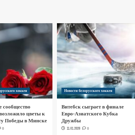
орусского хоккея
Новости белорусского хоккея
е сообщество
Витебск сыграет в финале
 возложило цветы к
Евро-Азиатского Кубка
у Победы в Минске
Дружбы
0
11.01.2026
0