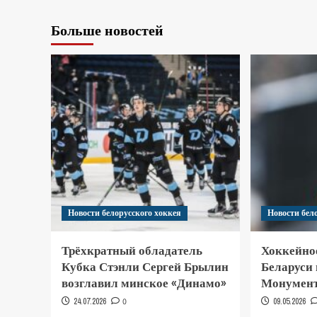
Больше новостей
Новости белорусского хоккея
Новости бел
Трёхкратный обладатель
Хоккейно
Кубка Стэнли Сергей Брылин
Беларуси
возглавил минское «Динамо»
Монумент
24.07.2026
0
09.05.2026