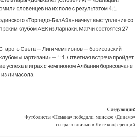
омили словенцев на их поле с результатом 4:1.
одинского «Торпедо-БелАЗа» начнут выступление со
ипрским клубом АЕК из Ларнаки. Матчи состоятся 27
 Старого Света — Лиги чемпионов — борисовский
клубом «Партизани» — 1:1. Ответная встреча пройдет
ае успеха в играх с чемпионом Албании борисовчане
 из Лимасола.
Следующий:
Футболисты «Немана» победили, минское «Динамо»
сыграло вничью в Лиге конференций