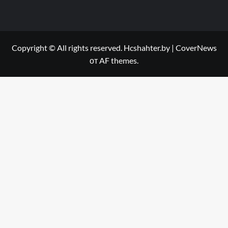
Copyright © All rights reserved. Hcshahter.by
|
CoverNews
от AF themes.