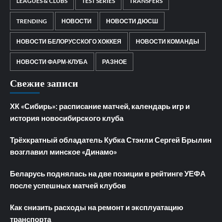
LEAGUES & CLUBS
TEST SERIES
TRANSFERS
TRENDING
НОВОСТИ
НОВОСТИ ДЮСШ
НОВОСТИ БЕЛОРУССКОГО ХОККЕЯ
НОВОСТИ КОМАНДЫ
НОВОСТИ ФАРМ-КЛУБА
РАЗНОЕ
Свежие записи
ХК «Сибирь»: расписание матчей, календарь игр и
история новосибирского клуба
Трёхкратный обладатель Кубка Стэнли Сергей Брылин
возглавил минское «Динамо»
Беларусь поднялась на две позиции в рейтинге УЕФА
после успешных матчей клубов
Как снизить расходы на ремонт и эксплуатацию
транспорта