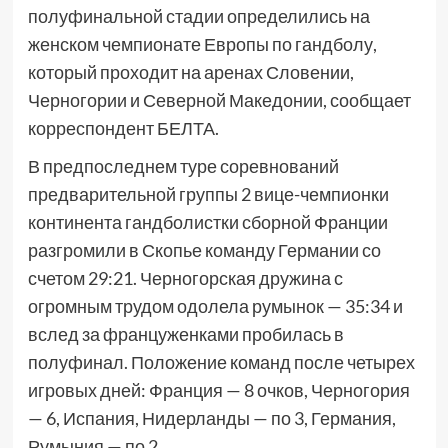
полуфинальной стадии определились на
женском чемпионате Европы по гандболу,
который проходит на аренах Словении,
Черногории и Северной Македонии, сообщает
корреспондент БЕЛТА.
В предпоследнем туре соревнований
предварительной группы 2 вице-чемпионки
континента гандболистки сборной Франции
разгромили в Скопье команду Германии со
счетом 29:21. Черногорская дружина с
огромным трудом одолела румынок — 35:34 и
вслед за француженками пробилась в
полуфинал. Положение команд после четырех
игровых дней: Франция — 8 очков, Черногория
— 6, Испания, Нидерланды — по 3, Германия,
Румыния — по 2.