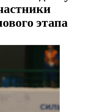
частники
пового этапа