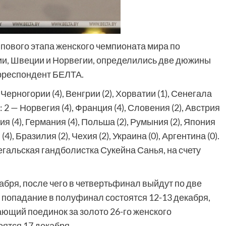
пового этапа женского чемпионата мира по
нии, Швеции и Норвегии, определились две дюжины
орреспондент БЕЛТА.
Черногории (4), Венгрии (2), Хорватии (1), Сенегала
: 2 — Норвегия (4), Франция (4), Словения (2), Австрия
ния (4), Германия (4), Польша (2), Румыния (2), Япония
4), Бразилия (2), Чехия (2), Украина (0), Аргентина (0).
гальская гандболистка Сукейна Санья, на счету
кабря, после чего в четвертьфинал выйдут по две
а попадание в полуфинал состоятся 12-13 декабря,
ющий поединок за золото 26-го женского
оятся 17 декабря.