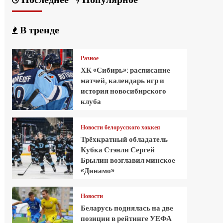
В тренде
Разное
ХК «Сибирь»: расписание
матчей, календарь игр и
история новосибирского
клуба
Новости белорусского хоккея
Трёхкратный обладатель
Кубка Стэнли Сергей
Брылин возглавил минское
«Динамо»
Новости
Беларусь поднялась на две
позиции в рейтинге УЕФА