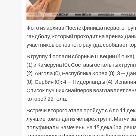
Фото из архива После финиша первого груп
гандболу, который проходит на аренах Да
участников основного раунда, сообщает к
В группу 1 попали сборные Швеции (4 очка), 
(1) и Камеруна (0). Составы остальных групп
(2), Ангола (0), Республика Корея (0); 3 — Да
(0), Сербия (0); 4 — Нидерланды (4), Испания (
Список лучших снайперов возглавляет сене
которой 22 гола.
Встречи второго этапа пройдут с 6 по 11 де
лучшие команды из четырех групп. Матчи з
полуфиналы намечены на 15 декабря, реша
планетарного форума и игра за бронзу сост