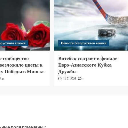
орусского хоккея
Новости белорусского хоккея
е сообщество
Витебск сыграет в финале
 возложило цветы к
Евро-Азиатского Кубка
у Победы в Минске
Дружбы
0
11.01.2026
0
ьные поля помечены
*