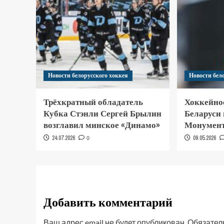
Новости белорусского хоккея
Новости бел
Трёхкратный обладатель
Хоккейно
Кубка Стэнли Сергей Брылин
Беларуси
возглавил минское «Динамо»
Монумент
24.07.2026
0
09.05.2026
Добавить комментарий
Ваш адрес email не будет опубликован.
Обязател