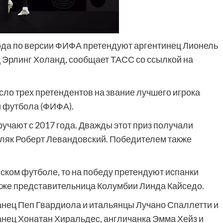
года по версии ФИФА претендуют аргентинец Лионель
 Эрлинг Холанд, сообщает ТАСС со ссылкой на
сло трех претендентов на звание лучшего игрока
 футбола (ФИФА).
учают с 2017 года. Дважды этот приз получали
оляк Роберт Левандовский. Победителем также
нском футболе, то на победу претендуют испанки
кже представительница Колумбии Линда Кайседо.
анец Пеп Гвардиола и итальянцы Лучано Спаллетти и
анец Хонатан Хиральдес, англичанка Эмма Хейз и