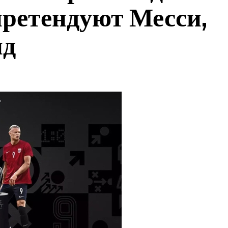
ретендуют Месси,
нд