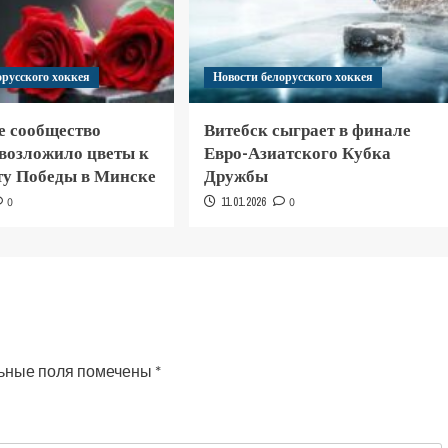
орусского хоккея
Новости белорусского хоккея
е сообщество
Витебск сыграет в финале
 возложило цветы к
Евро-Азиатского Кубка
у Победы в Минске
Дружбы
0
11.01.2026
0
ьные поля помечены
*