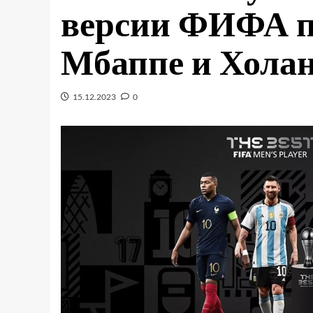
версии ФИФА п
Мбаппе и Хола
15.12.2023
0