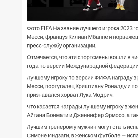
Фото FIFA На звание лучшего игрока 2023 
Месси, француз Килиан Мбаппе и норвежец
пресс-службу организации.
Отмечается, что эти спортсмены вошли в чи
года по версии Международной федерации
Лучшему игроку по версии ФИФА награду вр
Месси, португалец Криштиану Роналду и п
признавался хорват Лука Модрич.
Что касается награды лучшему игроку в же
Айтана Бонмати и Дженнифер Эрмосо, а та
Лучшим тренером у мужчин могут стать исп
Симоне Индзаги, в женском футболе — исп