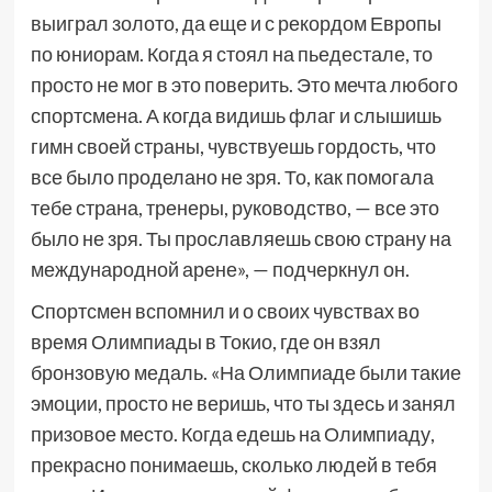
выиграл золото, да еще и с рекордом Европы
по юниорам. Когда я стоял на пьедестале, то
просто не мог в это поверить. Это мечта любого
спортсмена. А когда видишь флаг и слышишь
гимн своей страны, чувствуешь гордость, что
все было проделано не зря. То, как помогала
тебе страна, тренеры, руководство, — все это
было не зря. Ты прославляешь свою страну на
международной арене», — подчеркнул он.
Спортсмен вспомнил и о своих чувствах во
время Олимпиады в Токио, где он взял
бронзовую медаль. «На Олимпиаде были такие
эмоции, просто не веришь, что ты здесь и занял
призовое место. Когда едешь на Олимпиаду,
прекрасно понимаешь, сколько людей в тебя