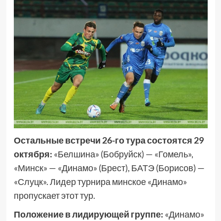
Остальные встречи 26-го тура состоятся 29
октября:
«Белшина» (Бобруйск) — «Гомель»,
«Минск» — «Динамо» (Брест), БАТЭ (Борисов) —
«Слуцк». Лидер турнира минское «Динамо»
пропускает этот тур.
Положение в лидирующей группе:
«Динамо»