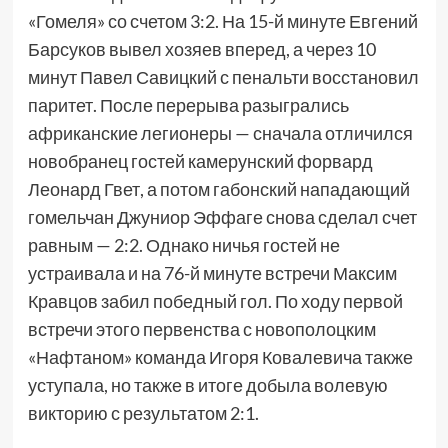
«Гомеля» со счетом 3:2. На 15-й минуте Евгений
Барсуков вывел хозяев вперед, а через 10
минут Павел Савицкий с пенальти восстановил
паритет. После перерыва разыгрались
африканские легионеры — сначала отличился
новобранец гостей камерунский форвард
Леонард Гвет, а потом габонский нападающий
гомельчан Джуниор Эффаге снова сделал счет
равным — 2:2. Однако ничья гостей не
устраивала и на 76-й минуте встречи Максим
Кравцов забил победный гол. По ходу первой
встречи этого первенства с новополоцким
«Нафтаном» команда Игоря Ковалевича также
уступала, но также в итоге добыла волевую
викторию с результатом 2:1.