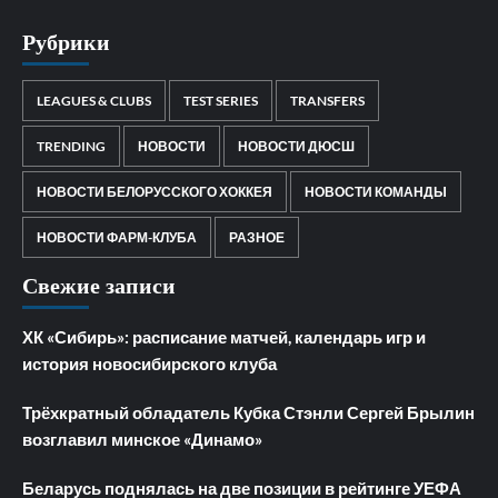
Рубрики
LEAGUES & CLUBS
TEST SERIES
TRANSFERS
TRENDING
НОВОСТИ
НОВОСТИ ДЮСШ
НОВОСТИ БЕЛОРУССКОГО ХОККЕЯ
НОВОСТИ КОМАНДЫ
НОВОСТИ ФАРМ-КЛУБА
РАЗНОЕ
Свежие записи
ХК «Сибирь»: расписание матчей, календарь игр и
история новосибирского клуба
Трёхкратный обладатель Кубка Стэнли Сергей Брылин
возглавил минское «Динамо»
Беларусь поднялась на две позиции в рейтинге УЕФА