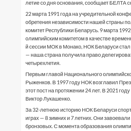
летие со дня основания, сообщает БЕЛТА с
22 марта 1991 года на учредительной конф
обретения независимости нашей страны п
комитет Республики Беларусь. 9 марта 19
олимпийским комитетом в качестве временно
й сессии МОК в Монако, НОК Беларуси ста
— наша страна получила право делегирова
четырехлетия.
Первым главой Национального олимпийско
Рыженков. В 1997 году НОК возглавил Пре
этот пост на протяжении 24 лет. В 2021 го
Виктор Лукашенко.
За 32-летнюю историю НОК Беларуси спор
играх — 8 зимних и 7 летних. Они завоевали
бронзовых. С момента образования олимпи