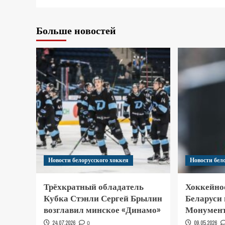
Больше новостей
Новости белорусского хоккея
Новости бел
Трёхкратный обладатель
Хоккейно
Кубка Стэнли Сергей Брылин
Беларуси
возглавил минское «Динамо»
Монумент
24.07.2026
0
09.05.2026