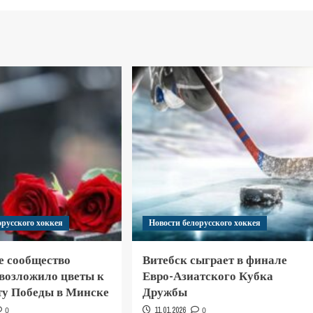
орусского хоккея
Новости белорусского хоккея
е сообщество
Витебск сыграет в финале
 возложило цветы к
Евро-Азиатского Кубка
у Победы в Минске
Дружбы
0
11.01.2026
0