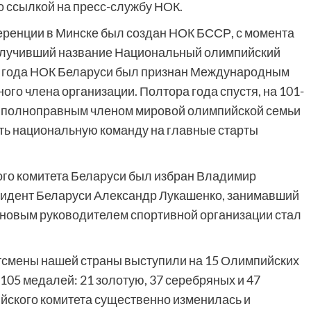
о ссылкой на пресс-службу НОК.
еренции в Минске был создан НОК БССР, с момента
олучивший название Национальный олимпийский
92 года НОК Беларуси был признан Международным
го члена организации. Полтора года спустя, на 101-
л полноправным членом мировой олимпийской семьи
ть национальную команду на главные старты
го комитета Беларуси был избран Владимир
зидент Беларуси Александр Лукашенко, занимавший
ду новым руководителем спортивной организации стал
тсмены нашей страны выступили на 15 Олимпийских
 105 медалей: 21 золотую, 37 серебряных и 47
йского комитета существенно изменилась и