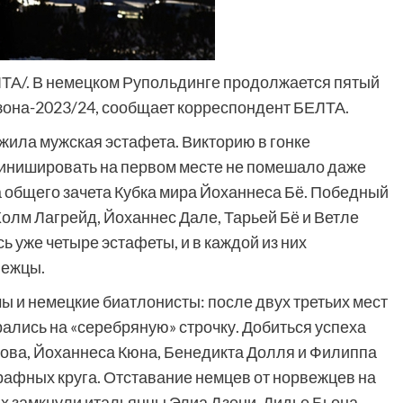
ЕЛТА/. В немецком Рупольдинге продолжается пятый
зона-2023/24, сообщает корреспондент БЕЛТА.
жила мужская эстафета. Викторию в гонке
инишировать на первом месте не помешало даже
 общего зачета Кубка мира Йоханнеса Бё. Победный
Холм Лагрейд, Йоханнес Дале, Тарьей Бё и Ветле
 уже четыре эстафеты, и в каждой из них
вежцы.
ы и немецкие биатлонисты: после двух третьих мест
рались на «серебряную» строчку. Добиться успеха
ова, Йоханнеса Кюна, Бенедикта Долля и Филиппа
рафных круга. Отставание немцев от норвежцев на
х замкнули итальянцы Элиа Дзени, Дидье Бьона,