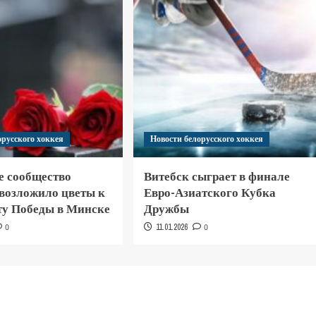
орусского хоккея
Новости белорусского хоккея
е сообщество
Витебск сыграет в финале
 возложило цветы к
Евро-Азиатского Кубка
у Победы в Минске
Дружбы
0
11.01.2026
0